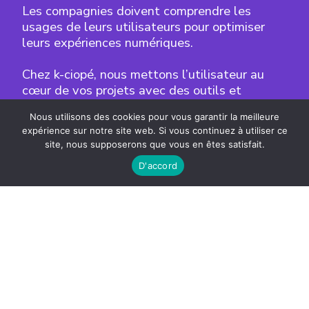
Les compagnies doivent comprendre les
usages de leurs utilisateurs pour optimiser
leurs expériences numériques.
Chez k-ciopé, nous mettons l’utilisateur au
cœur de vos projets avec des outils et
méthodes qui permettent de le valoriser.
Nous utilisons des cookies pour vous garantir la meilleure
Nous vous accompagnons du cadrage au
expérience sur notre site web. Si vous continuez à utiliser ce
pilotage de vos systèmes et interfaces.
site, nous supposerons que vous en êtes satisfait.
D'accord
écrivez-nous ...
Études de cas