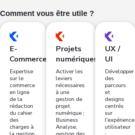
Comment vous être utile ?
E-
Projets
UX /
Commerce
numériques
UI
Expertise
Activer les
Développer
sur le
leviers
des
commerce
nécessaires
parcours
en ligne
à une
et
de la
gestion de
designs
rédaction
projet
centrés
du cahier
numérique :
sur
des
Business
l'expérience
charges à
Analyse,
utilisateur
la gestion
gestion des
: