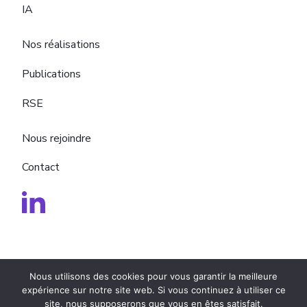
IA
Nos réalisations
Publications
RSE
Nous rejoindre
Contact
Nous utilisons des cookies pour vous garantir la meilleure
Membre
expérience sur notre site web. Si vous continuez à utiliser ce
du groupe
site, nous supposerons que vous en êtes satisfait.