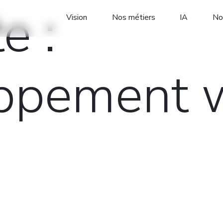
e :
Vision
Nos métiers
IA
No
ppement 