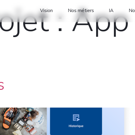
ojet :
App
Vision
Nos métiers
IA
No
s